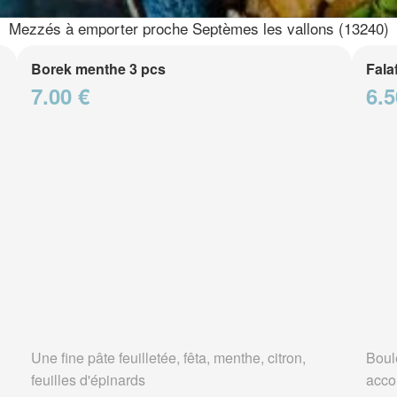
Mezzés à emporter proche Septèmes les vallons (13240)
Borek menthe 3 pcs
Fala
7.00 €
6.5
Une fine pâte feuilletée, fêta, menthe, citron,
Boule
feuilles d'épinards
acco