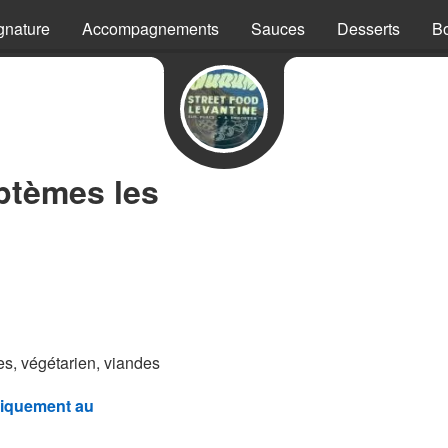
gnature
Accompagnements
Sauces
Desserts
B
ptèmes les
s, végétarien, viandes
iquement au