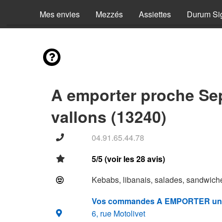
Mes envies
Mezzés
Assiettes
Durum Si
A emporter proche Se
vallons (13240)
04.91.65.44.78
5/5 (voir les 28 avis)
Kebabs, libanais, salades, sandwiche
Vos commandes A EMPORTER un
6, rue Motolivet