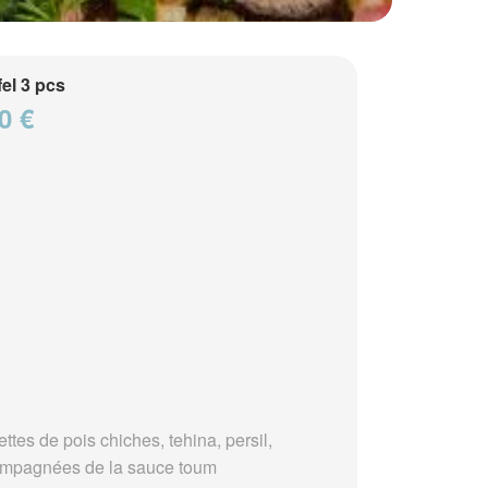
fel 3 pcs
0 €
ttes de pois chiches, tehina, persil,
mpagnées de la sauce toum