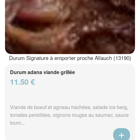
Durum Signature à emporter proche Allauch (13190)
Durum adana viande grillée
11.50 €
Viande de boeuf et agneau hachées, salade ice berg,
tomates persillées, oignons rouges au saumac, sauce
toum...