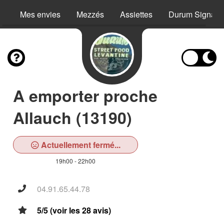
Mes envies
Mezzés
Assiettes
Durum Signatu
A emporter proche
Allauch (13190)
Actuellement fermé...
19h00 - 22h00
04.91.65.44.78
5/5 (voir les 28 avis)