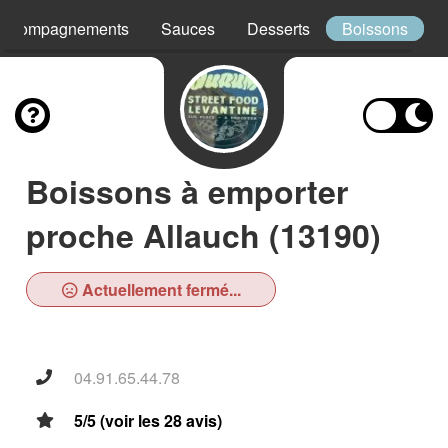
Accompagnements
Sauces
Desserts
Boissons
Boissons à emporter
proche Allauch (13190)
Actuellement fermé...
04.91.65.44.78
5/5 (voir les 28 avis)