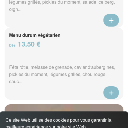
légumes grillés, pickles du moment, salade ice berg,
oign...
Menu durum végétarien
13.50 €
Dès
Fêta rôtie, mélasse de grenade, caviar d'aubergines,
pickles du moment, légumes grillés, chou rouge,
sauc...
Ce site Web utilise des cookies pour vous garantir la
meilleure expérience sur notre site Web