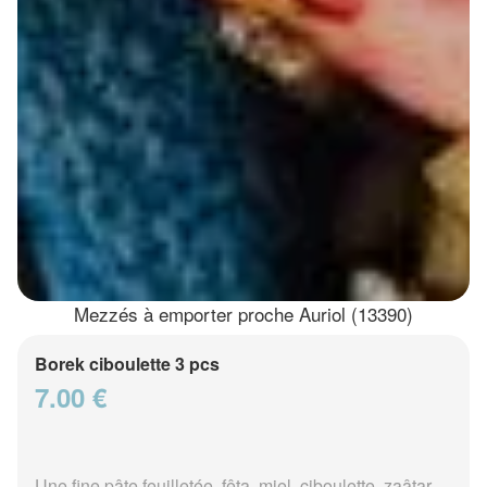
Mezzés à emporter proche Auriol (13390)
Borek ciboulette 3 pcs
7.00 €
Une fine pâte feuilletée, fêta, miel, ciboulette, zaâtar