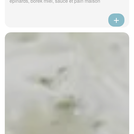
épinards, borek miel, sauce et pain maison