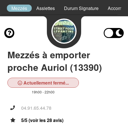
s
Mezzés
Assiettes
Durum Signature
Accompa
Mezzés à emporter
proche Auriol (13390)
Actuellement fermé...
19h00 - 22h00
04.91.65.44.78
5/5 (voir les 28 avis)