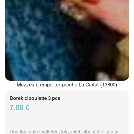
Mezzés à emporter proche La Ciotat (13600)
Borek ciboulette 3 pcs
7.00 €
Une fine pâte feuilletée, fêta, miel, ciboulette, zaâtar