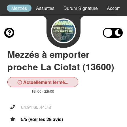
s
Mezzés
Assiettes
Durum Signature
Accompa
Mezzés à emporter
proche La Ciotat (13600)
Actuellement fermé...
19h00 - 22h00
04.91.65.44.78
5/5 (voir les 28 avis)