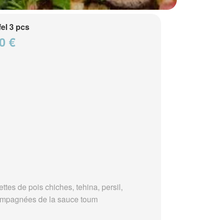
fel 3 pcs
0 €
ttes de pois chiches, tehina, persil,
mpagnées de la sauce toum