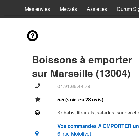
Mes envies
Mezzés
Assiettes
Durum Si
Boissons à emporter
sur Marseille (13004)
04.91.65.44.78
5/5 (voir les 28 avis)
Kebabs, libanais, salades, sandwiche
Vos commandes A EMPORTER un
6, rue Motolivet