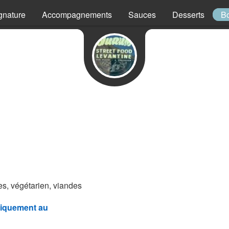
gnature
Accompagnements
Sauces
Desserts
B
s, végétarien, viandes
iquement au