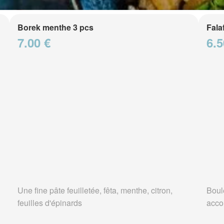
Borek menthe 3 pcs
Fala
7.00 €
6.5
Une fine pâte feuilletée, fêta, menthe, citron,
Boule
feuilles d'épinards
acco