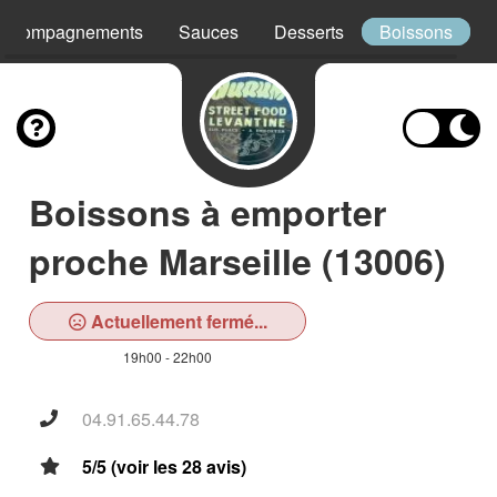
Accompagnements
Sauces
Desserts
Boissons
Boissons à emporter
proche Marseille (13006)
Actuellement fermé...
19h00 - 22h00
04.91.65.44.78
5/5 (voir les 28 avis)