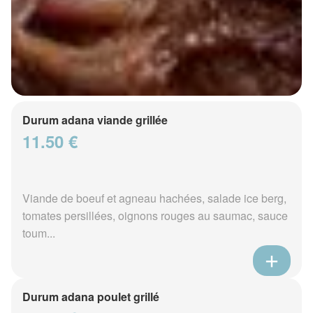
Durum adana viande grillée
11.50 €
Viande de boeuf et agneau hachées, salade ice berg,
tomates persillées, oignons rouges au saumac, sauce
toum...
Durum adana poulet grillé