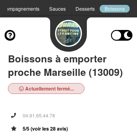
Accompagnements
Sauces
Desserts
Boissons
Boissons à emporter
proche Marseille (13009)
Actuellement fermé...
04.91.65.44.78
5/5 (voir les 28 avis)