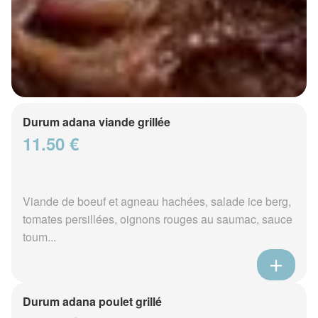
Durum adana viande grillée
11.50 €
Viande de boeuf et agneau hachées, salade ice berg,
tomates persillées, oignons rouges au saumac, sauce
toum...
Durum adana poulet grillé