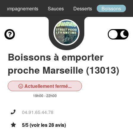
Accompagnements
Sauces
Desserts
Boissons
Boissons à emporter
proche Marseille (13013)
Actuellement fermé...
19h00 - 22h00
04.91.65.44.78
5/5 (voir les 28 avis)