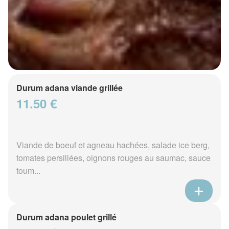
Durum adana viande grillée
11.50 €
Viande de boeuf et agneau hachées, salade ice berg,
tomates persillées, oignons rouges au saumac, sauce
toum...
Durum adana poulet grillé