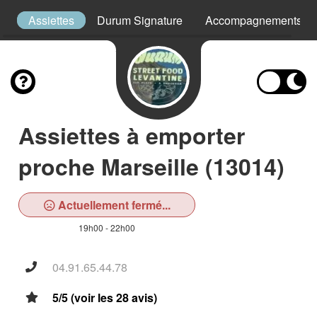
s
Assiettes
Durum Signature
Accompagnements
Assiettes à emporter
proche Marseille (13014)
Actuellement fermé...
19h00 - 22h00
04.91.65.44.78
5/5 (voir les 28 avis)