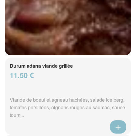
Durum adana viande grillée
11.50 €
Viande de boeuf et agneau hachées, salade ice berg,
tomates persillées, oignons rouges au saumac, sauce
toum...