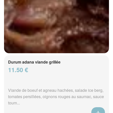
Durum adana viande grillée
11.50 €
Viande de boeuf et agneau hachées, salade ice berg,
tomates persillées, oignons rouges au saumac, sauce
toum...