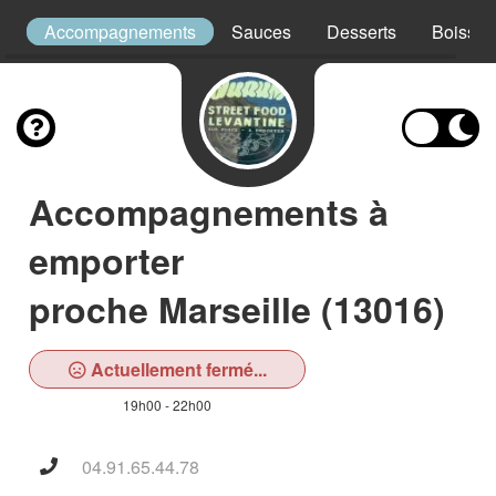
e
Accompagnements
Sauces
Desserts
Boisson
Accompagnements à
emporter
proche Marseille (13016)
Actuellement fermé...
19h00 - 22h00
04.91.65.44.78