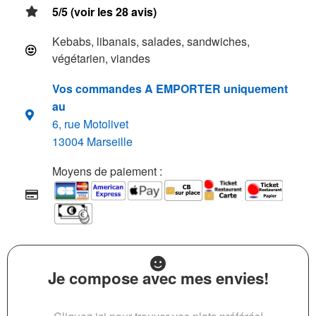
5/5 (voir les 28 avis)
Kebabs, libanais, salades, sandwiches,
végétarien, viandes
Vos commandes A EMPORTER uniquement
au
6, rue Motolivet
13004 Marseille
Moyens de paiement :
Je compose avec mes envies!