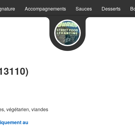
gnature
Accompagnements
Sauces
Desserts
B
13110)
s, végétarien, viandes
iquement au