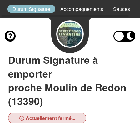
es
Durum Signature
Accompagnements
Sauces
Durum Signature à
emporter
proche Moulin de Redon
(13390)
Actuellement fermé...