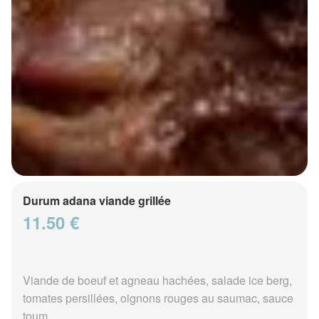
Durum adana viande grillée
11.50 €
Viande de boeuf et agneau hachées, salade ice berg,
tomates persillées, oignons rouges au saumac, sauce
toum...