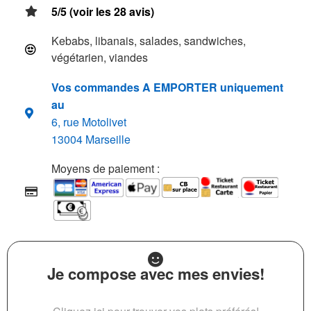
5/5 (voir les 28 avis)
Kebabs, libanais, salades, sandwiches,
végétarien, viandes
Vos commandes A EMPORTER uniquement
au
6, rue Motolivet
13004 Marseille
Moyens de paiement :
Je compose avec mes envies!