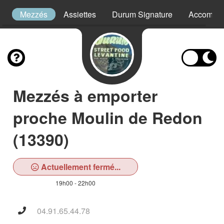
s
Mezzés
Assiettes
Durum Signature
Accompa
Mezzés à emporter
proche Moulin de Redon
(13390)
Actuellement fermé...
19h00 - 22h00
04.91.65.44.78